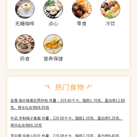
无糖咖啡
点心
零食
冷饮
药食
营养保健
金像 高纤维面包预拌粉 热量：359.46千卡、脂肪1.70克、蛋白质12.80
克、碳水化合物68.90克
中武 手制梅子素面 热量：339.00千卡、脂肪1.50克、蛋白质9.20克、
碳水化合物66.50克
圣安娜 纯麦山形包 热量：270.08千卡、脂肪3.70克、蛋白质8.40克、