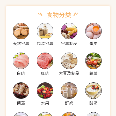
天然谷薯
包装谷薯
谷薯制品
蛋类
白肉
红肉
大豆及制品
蔬菜
菌藻
水果
鲜奶
酸奶