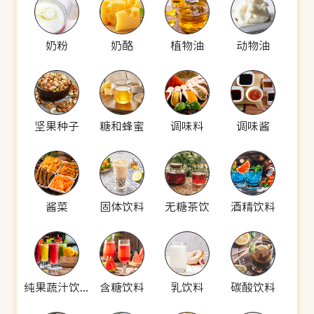
奶粉
奶酪
植物油
动物油
坚果种子
糖和蜂蜜
调味料
调味酱
酱菜
固体饮料
无糖茶饮
酒精饮料
纯果蔬汁饮料
含糖饮料
乳饮料
碳酸饮料