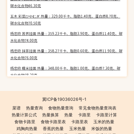
碳水化合物46.30克
五木 彩菜ひやむぎ 热量：329.00千卡、脂肪1.40克、蛋白质8.70克、
碳水化合物70.50克
杨忠府 苦荞挂面 热量：359.23千卡、脂肪3.90克、蛋白质11.40克、碳
水化合物74.00克
杨忠府 抹茶挂面 热量：358.27千卡、脂肪0.60克、蛋白质11.90克、碳
水化合物76.00克
杨忠府 糯米挂面 热量：348.00千卡、脂肪1.00克、蛋白质7.30克、碳
水化合物78.30克
杨忠府 五谷挂面(细丝) 热量：350.14千卡、脂肪0.00克、蛋白质10.60
克、碳水化合物75.60克
冀ICP备19036026号-1
杨忠府 五谷挂面(小宽) 热量：350.14千卡、脂肪0.00克、蛋白质10.60
菜谱
热量查询
食物热量查询
常见食物热量查询表
克、碳水化合物75.60克
热量计算公式
热量换算
热量
卡路里
卡路里计算
杨忠府 五谷挂面(中宽) 热量：350.14千卡、脂肪0.00克、蛋白质10.60
食物卡路里
食物卡路里表
卡路里表
玉米的热量
克、碳水化合物75.60克
鸡胸肉热量
香蕉的热量
玉米热量
米饭的热量