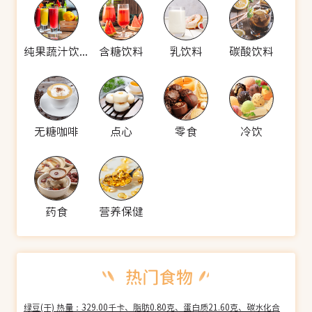
纯果蔬汁饮料
含糖饮料
乳饮料
碳酸饮料
无糖咖啡
点心
零食
冷饮
药食
营养保健
绿豆(干) 热量：329.00千卡、脂肪0.80克、蛋白质21.60克、碳水化合