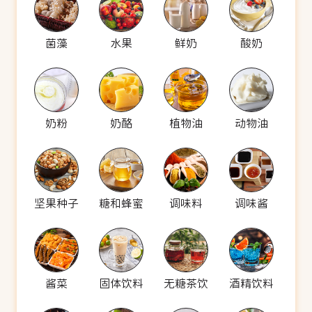
菌藻
水果
鲜奶
酸奶
奶粉
奶酪
植物油
动物油
坚果种子
糖和蜂蜜
调味料
调味酱
酱菜
固体饮料
无糖茶饮
酒精饮料