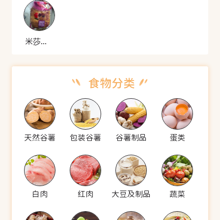
米莎贝尔 椰丝葡萄面包
天然谷薯
包装谷薯
谷薯制品
蛋类
白肉
红肉
大豆及制品
蔬菜