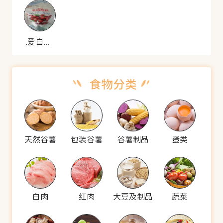
.爱自然 切片蔓越莓干
天然谷薯
包装谷薯
谷薯制品
蛋类
白肉
红肉
大豆及制品
蔬菜