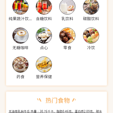
纯果蔬汁饮料
含糖饮料
乳饮料
碳酸饮料
无糖咖啡
点心
零食
冷饮
药食
营养保健
无油南乳焖冬瓜 热量：30.76千卡、脂肪0.46克、蛋白质2.09克、碳水