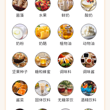
菌藻
水果
鲜奶
酸奶
奶粉
奶酪
植物油
动物油
坚果种子
糖和蜂蜜
调味料
调味酱
酱菜
固体饮料
无糖茶饮
酒精饮料