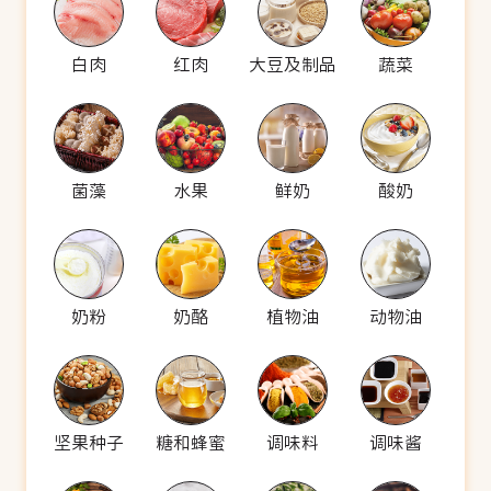
白肉
红肉
大豆及制品
蔬菜
菌藻
水果
鲜奶
酸奶
奶粉
奶酪
植物油
动物油
坚果种子
糖和蜂蜜
调味料
调味酱