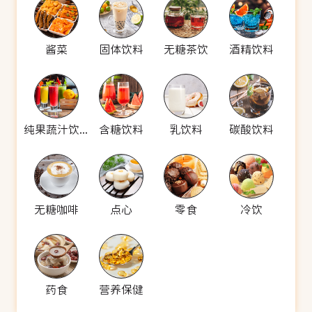
酱菜
固体饮料
无糖茶饮
酒精饮料
纯果蔬汁饮料
含糖饮料
乳饮料
碳酸饮料
无糖咖啡
点心
零食
冷饮
药食
营养保健