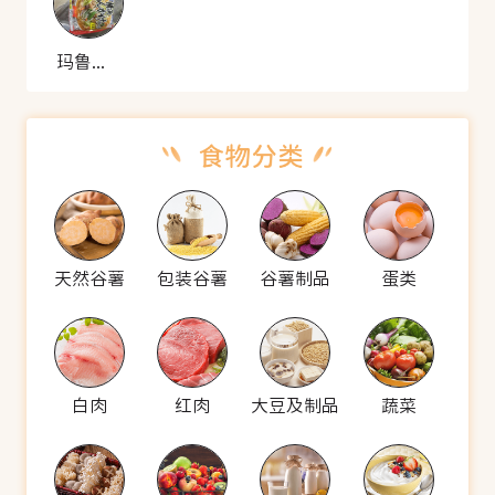
玛鲁哈 拉面
天然谷薯
包装谷薯
谷薯制品
蛋类
白肉
红肉
大豆及制品
蔬菜