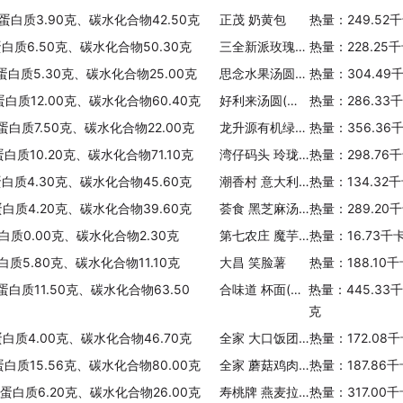
、蛋白质3.90克、碳水化合物42.50克
正茂 奶黄包
热量：249.52
蛋白质6.50克、碳水化合物50.30克
三全新派玫瑰豆沙汤圆
热量：228.25
、蛋白质5.30克、碳水化合物25.00克
思念水果汤圆(清新草莓)
热量：304.49
蛋白质12.00克、碳水化合物60.40克
好利来汤圆(红豆沙口味)
热量：286.33
、蛋白质7.50克、碳水化合物22.00克
龙升源有机绿芦笋面
热量：356.36
白质10.20克、碳水化合物71.10克
湾仔码头 玲珑汤圆(黑芝麻紫糯米)
热量：298.76
蛋白质4.30克、碳水化合物45.60克
潮香村 意大利风味番茄肉酱面
热量：134.32
蛋白质4.20克、碳水化合物39.60克
荟食 黑芝麻汤圆
热量：289.20
白质0.00克、碳水化合物2.30克
第七农庄 魔芋丝
热量：16.73千
白质5.80克、碳水化合物11.10克
大昌 笑脸薯
热量：188.10
蛋白质11.50克、碳水化合物63.50
合味道 杯面(鸡肉味)
热量：445.33
克
蛋白质4.00克、碳水化合物46.70克
全家 大口饭团(新奥尔良烤鸡)
热量：172.08
蛋白质15.56克、碳水化合物80.00克
全家 蘑菇鸡肉笔管面
热量：187.86
、蛋白质6.20克、碳水化合物26.00克
寿桃牌 燕麦拉面(扇贝汤味)
热量：317.00