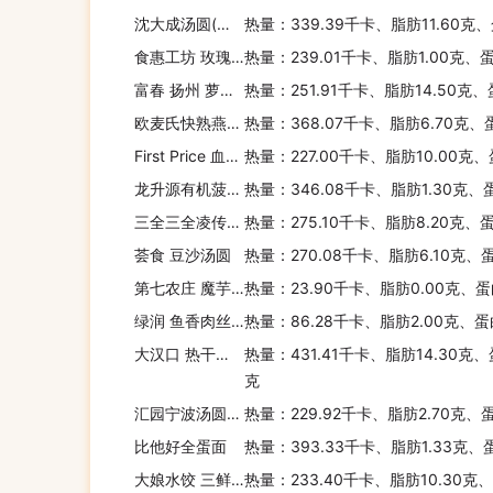
沈大成汤圆(黑芝麻)
热量：339.39千卡、脂肪11.60克
食惠工坊 玫瑰之爱(粗粮玫瑰)
热量：239.01千卡、脂肪1.00克、
富春 扬州 萝卜丝包
热量：251.91千卡、脂肪14.50克
欧麦氏快熟燕麦片
热量：368.07千卡、脂肪6.70克、
First Price 血糯芝麻汤圆
热量：227.00千卡、脂肪10.00克
龙升源有机菠菜面
热量：346.08千卡、脂肪1.30克、蛋
三全三全凌传统大汤圆原香黑芝麻
热量：275.10千卡、脂肪8.20克、
荟食 豆沙汤圆
热量：270.08千卡、脂肪6.10克、
第七农庄 魔芋纤纤面
热量：23.90千卡、脂肪0.00克、蛋
绿润 鱼香肉丝米饭套餐(中式菜肴)
热量：86.28千卡、脂肪2.00克、蛋
大汉口 热干面(川味热干面)
热量：431.41千卡、脂肪14.30克、
克
汇园宁波汤圆(豆沙馅)
热量：229.92千卡、脂肪2.70克、
比他好全蛋面
热量：393.33千卡、脂肪1.33克、
大娘水饺 三鲜水饺(鲜肉白菜馅)
热量：233.40千卡、脂肪10.30克