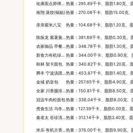
祐康面点师傅红枣味刀切
热量：295.89千卡、脂肪1.80克、
南翔 蒸饺(锅贴)
热量：270.08千卡、脂肪15.00克
亲亲紫米八宝
热量：104.68千卡、脂肪1.20克、
陈振龙 紫薯羹(醇香原味)
热量：381.69千卡、脂肪0.30克、
农家御品 早餐全麦面
热量：348.78千卡、脂肪1.30克、
新食力有机绿茶素食面
热量：344.00千卡、脂肪0.90克、
秋林 契卡面包
热量：340.82千卡、脂肪1.20克、
腾丰 宁波汤团粉
热量：453.87千卡、脂肪1.40克、
金城 奶皇包
热量：257.65千卡、脂肪4.90克、
全家 川香腿排菜饭
热量：150.81千卡、脂肪8.50克、
冠达牛肉松面包
热量：336.04千卡、脂肪8.00克、
煮食生活 乌冬面
热量：127.39千卡、脂肪0.00克、
秦老太 谷珍清丽餐谷物粉
热量：312.14千卡、脂肪2.40克、
米乐 有机古香谷物什锦麦片
热量：376.00千卡、脂肪9.90克、