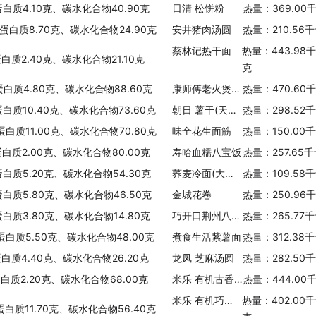
蛋白质4.10克、碳水化合物40.90克
日清 松饼粉
热量：369.00
、蛋白质8.70克、碳水化合物24.90克
安井猪肉汤圆
热量：210.56
蔡林记热干面
热量：443.98
蛋白质2.40克、碳水化合物21.10克
克
蛋白质4.80克、碳水化合物88.60克
康师傅老火煲猪骨面
热量：470.60
蛋白质10.40克、碳水化合物73.60克
朝日 薯干(天然红薯干)
热量：298.52
蛋白质11.00克、碳水化合物70.80克
味全花生面筋
热量：150.00
蛋白质2.00克、碳水化合物80.00克
寿哈血糯八宝饭
热量：257.65
蛋白质5.20克、碳水化合物54.30克
荞麦冷面(大同江)
热量：109.58
蛋白质5.80克、碳水化合物46.50克
金城花卷
热量：250.96
蛋白质3.80克、碳水化合物14.80克
巧开口荆州八宝饭
热量：265.77
蛋白质5.50克、碳水化合物48.00克
煮食生活紫薯面
热量：312.38
蛋白质4.40克、碳水化合物26.20克
龙凤 芝麻汤圆
热量：282.50
蛋白质2.20克、碳水化合物68.00克
米乐 有机古香脆麦片
热量：444.00
米乐 有机巧克力什锦麦片
热量：402.00
蛋白质11.70克、碳水化合物56.40克