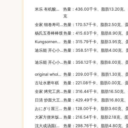
米乐 有机酸奶柠檬脆麦片
热量：436.00千卡、脂肪13.20克、
克
全家 细卷寿司组合
热量：170.57千卡、脂肪2.50克、
杨氏五香棒棒馍
热量：415.63千卡、脂肪8.90克、
Kungsornen瑞典松饼粉
热量：315.79千卡、脂肪3.95克、
迪乐能 开心小水饺(虾仁蔬菜)
热量：358.51千卡、脂肪4.00克、
迪乐能 开心小水饺(玉米蛋黄猪肉)
热量：356.12千卡、脂肪8.00克、
original wholemeal Original Wholemeal 纯麦包
热量：209.00千卡、脂肪1.30克、
古址水磨年糕
热量：221.08千卡、脂肪0.00克、
全家 烤究工房老式唱片面包(热加工)
热量：316.44千卡、脂肪16.50克
日清 炒面大王(糖醋排骨风味)
热量：429.49千卡、脂肪16.80克
おにぎり屋三角饭团(三文鱼沙拉)
热量：128.00千卡、脂肪3.60克、
大冢方便米饭香菇烧鸡
热量：216.54千卡、脂肪2.18克、
沈大成汤圆(豆沙桂花)
热量：298.76千卡、脂肪4.80克、