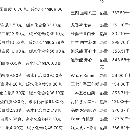
克
蛋白质10.70克、碳水化合物66.00
王四 血糯八宝饭
热量：267.69
蛋白质3.50克、碳水化合物33.10克
龙香荷花卷
热量：251.20
蛋白质13.80克、碳水化合物69.10克
绿姿芒果白长棒面包
热量：302.10
蛋白质10.53克、碳水化合物65.79克
臣生 西兰花鸡蛋小面片
热量：298.76
蛋白质10.00克、碳水化合物56.00克
迪乐能 开心小水饺(鱼肉蔬菜)
热量：358.51
迪乐能 开心小水饺(蛋黄南瓜猪肉)
热量：346.56
蛋白质7.60克、碳水化合物76.00克
克
蛋白质9.90克、碳水化合物39.50克
Whole Kernel Corn 金黄栗米粒
热量：58.00千
蛋白质4.20克、碳水化合物50.30克
三七市手工年糕
热量：154.00
、蛋白质6.30克、碳水化合物36.10克
一本五谷山药蔬麦餐
热量：355.71
、蛋白质7.80克、碳水化合物61.30克
おにぎり屋三角饭团(鸡肉沙拉)
热量：121.33
蛋白质2.33克、碳水化合物21.73克
晶磨 水果味谷物麦圈
热量：370.37
蛋白质6.36克、碳水化合物42.20克
Eden 有机藜麦(无麸质)
热量：377.78
蛋白质4.00克、碳水化合物46.70克
沈大成 小馄饨(鲜肉香菇)
热量：236.62