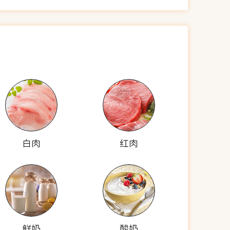
白肉
红肉
鲜奶
酸奶