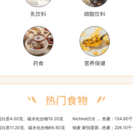
乳饮料
碳酸饮料
药食
营养保健
蛋白质4.00克、碳水化合物19.20克
Nichirei日冷 日冷 意大利肉酱面
热量：134.80
蛋白质11.20克、碳水化合物66.60克
锦麦 家怡莲蓉包
热量：226.10