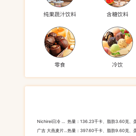
纯果蔬汁饮料
含糖饮料
零食
冷饮
Nichirei日冷 日冷 芝士培根面
热量：136.23千卡、脂肪3.60克、
广吉 大燕麦片-纳豆麸片
热量：397.60千卡、脂肪9.60克、