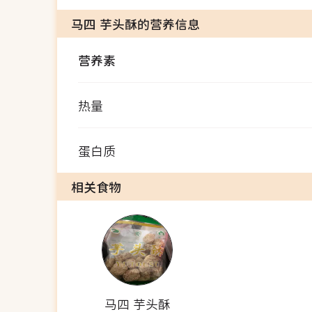
马四 芋头酥的营养信息
营养素
热量
蛋白质
相关食物
马四 芋头酥