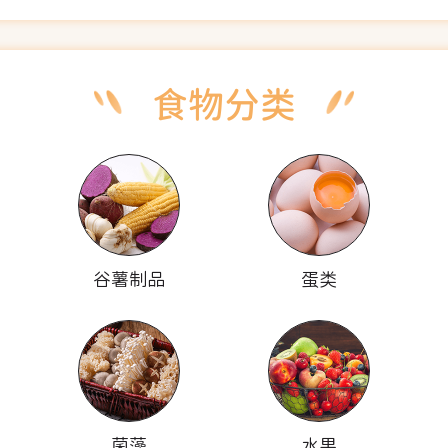
谷薯制品
蛋类
菌藻
水果