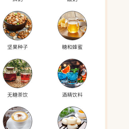
坚果种子
糖和蜂蜜
无糖茶饮
酒精饮料