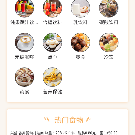
纯果蔬汁饮料
含糖饮料
乳饮料
碳酸饮料
无糖咖啡
点心
零食
冷饮
药食
营养保健
兴盛 谷类婴幼儿挂面 热量：298.76千卡、脂肪0.80克、蛋白质0.33