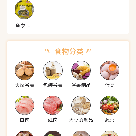
鱼泉 雪菜榨菜丝
天然谷薯
包装谷薯
谷薯制品
蛋类
白肉
红肉
大豆及制品
蔬菜