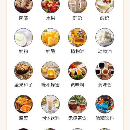
菌藻
水果
鲜奶
酸奶
奶粉
奶酪
植物油
动物油
坚果种子
糖和蜂蜜
调味料
调味酱
酱菜
固体饮料
无糖茶饮
酒精饮料