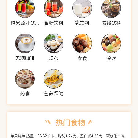
纯果蔬汁饮料
含糖饮料
乳饮料
碳酸饮料
无糖咖啡
点心
零食
冷饮
药食
营养保健
苹果炖鱼 热量：38.82千卡、脂肪1.27克、蛋白质4.20克、碳水化合物