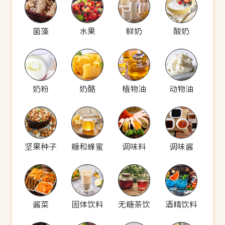
菌藻
水果
鲜奶
酸奶
奶粉
奶酪
植物油
动物油
坚果种子
糖和蜂蜜
调味料
调味酱
酱菜
固体饮料
无糖茶饮
酒精饮料