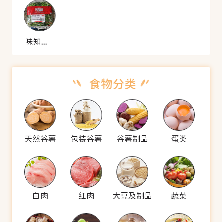
味知香 雪菜肉丝
天然谷薯
包装谷薯
谷薯制品
蛋类
白肉
红肉
大豆及制品
蔬菜