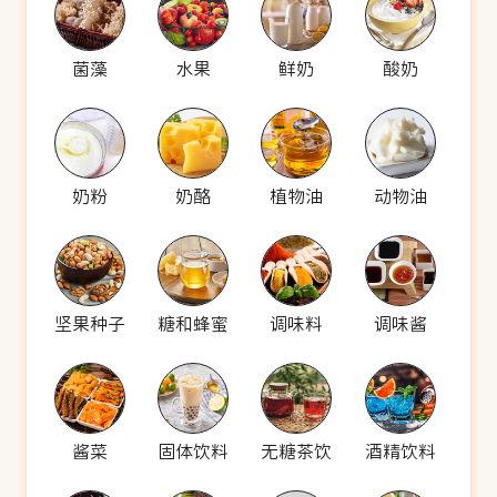
菌藻
水果
鲜奶
酸奶
奶粉
奶酪
植物油
动物油
坚果种子
糖和蜂蜜
调味料
调味酱
酱菜
固体饮料
无糖茶饮
酒精饮料