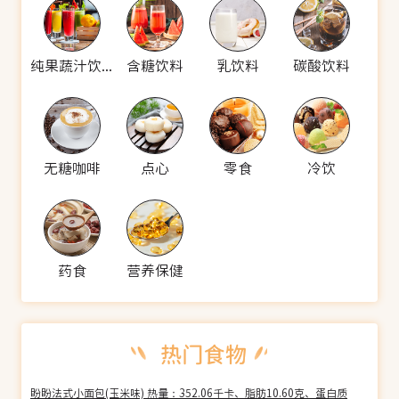
纯果蔬汁饮料
含糖饮料
乳饮料
碳酸饮料
无糖咖啡
点心
零食
冷饮
药食
营养保健
盼盼法式小面包(玉米味) 热量：352.06千卡、脂肪10.60克、蛋白质