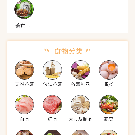
荟食 雪菜鲜笋
天然谷薯
包装谷薯
谷薯制品
蛋类
白肉
红肉
大豆及制品
蔬菜