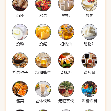
菌藻
水果
鲜奶
酸奶
奶粉
奶酪
植物油
动物油
坚果种子
糖和蜂蜜
调味料
调味酱
酱菜
固体饮料
无糖茶饮
酒精饮料