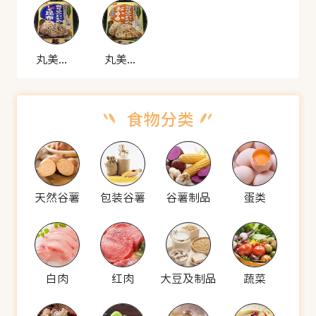
丸美屋 寿司配料
丸美屋 寿司配料
天然谷薯
包装谷薯
谷薯制品
蛋类
白肉
红肉
大豆及制品
蔬菜