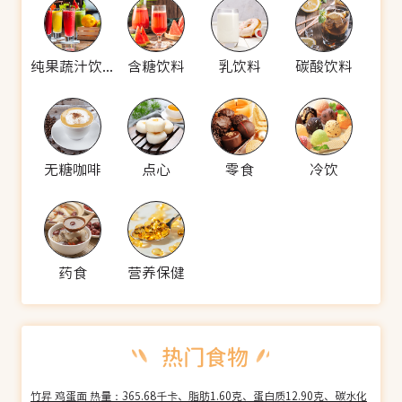
纯果蔬汁饮料
含糖饮料
乳饮料
碳酸饮料
无糖咖啡
点心
零食
冷饮
药食
营养保健
竹昇 鸡蛋面 热量：365.68千卡、脂肪1.60克、蛋白质12.90克、碳水化