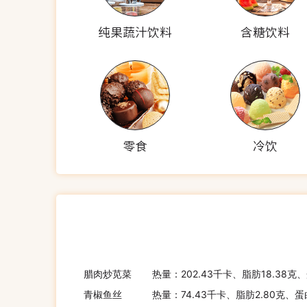
纯果蔬汁饮料
含糖饮料
零食
冷饮
腊肉炒苋菜
热量：202.43千卡、脂肪18.38克
青椒鱼丝
热量：74.43千卡、脂肪2.80克、蛋