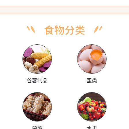
谷薯制品
蛋类
菌藻
水果