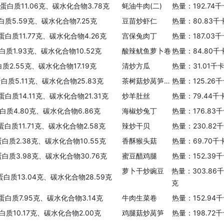
、蛋白质11.06克、碳水化合物3.78克
蚝油牛肉(二)
热量：192.74
白质5.59克、碳水化合物7.25克
豆苗炒虾仁
热量：80.83千
蛋白质11.77克、碳水化合物4.26克
宫保兔肉丁
热量：187.03
白质1.93克、碳水化合物10.52克
酸辣鱿鱼萝卜卷
热量：84.80千
质2.55克、碳水化合物17.19克
清炒方瓜
热量：31.01千
蛋白质5.11克、碳水化合物25.83克
茶树菇炒莴笋豆干
热量：125.26
蛋白质14.11克、碳水化合物21.31克
炒羊肚丝
热量：79.44千
白质4.80克、碳水化合物6.86克
海椒炒兔丁
热量：176.83
蛋白质11.71克、碳水化合物2.58克
辣炒干贝
热量：230.82
蛋白质2.38克、碳水化合物10.55克
香酥猴头菇
热量：69.70千
蛋白质3.98克、碳水化合物30.76克
蜜豆醋鸡腿
热量：152.39
萝卜干炒豌豆
热量：303.86
蛋白质13.04克、碳水化合物28.59克
克
、蛋白质7.95克、碳水化合物3.14克
牛肉生菜卷
热量：152.94
白质10.17克、碳水化合物2.00克
鸡腿菇炒莴笋
热量：198.72