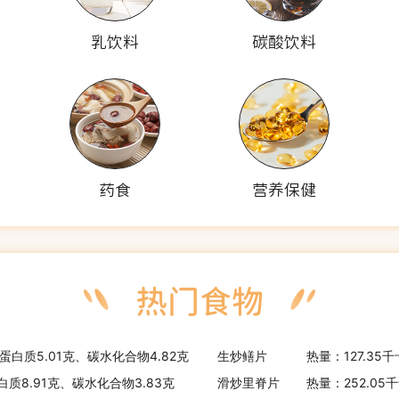
乳饮料
碳酸饮料
药食
营养保健
、蛋白质5.01克、碳水化合物4.82克
生炒鳝片
热量：127.35
白质8.91克、碳水化合物3.83克
滑炒里脊片
热量：252.05