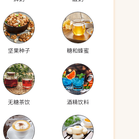
坚果种子
糖和蜂蜜
无糖茶饮
酒精饮料