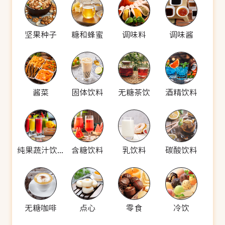
坚果种子
糖和蜂蜜
调味料
调味酱
酱菜
固体饮料
无糖茶饮
酒精饮料
纯果蔬汁饮料
含糖饮料
乳饮料
碳酸饮料
无糖咖啡
点心
零食
冷饮