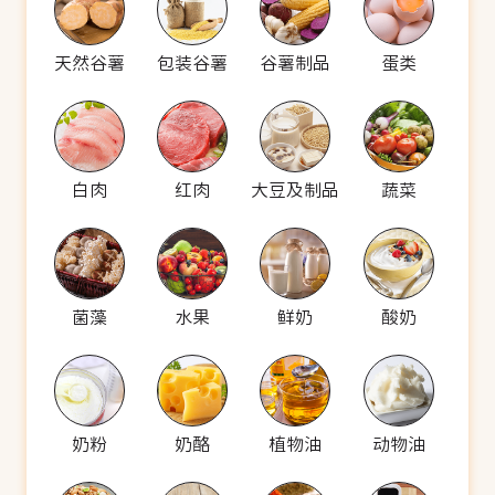
天然谷薯
包装谷薯
谷薯制品
蛋类
白肉
红肉
大豆及制品
蔬菜
菌藻
水果
鲜奶
酸奶
奶粉
奶酪
植物油
动物油