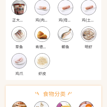
正大食品 CP 正大 红烧鸭
鸡(肉鸡，肥)
鸡(母鸡，一年内)
鸡(土鸡，家养)
草鱼
肯德基 吮指原味鸡
鲫鱼
明虾
鸡爪
虾皮