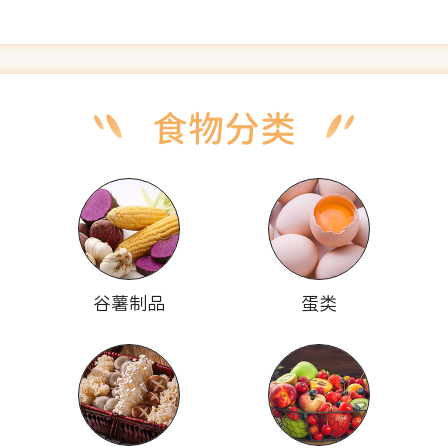
谷薯制品
蛋类