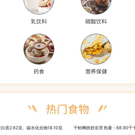
乳饮料
碳酸饮料
药食
营养保健
蛋白质2.62克、碳水化合物18.10克
干蛤蜊肉炒韭苔
热量：68.90千