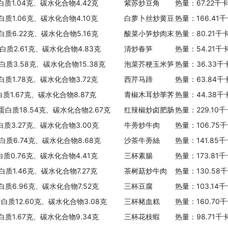
白质1.04克、碳水化合物4.42克
紫苏炒豆角
热量：67.22千
白质1.06克、碳水化合物4.10克
白萝卜丝炒黄豆
热量：166.41
白质6.22克、碳水化合物5.16克
酸菜小笋炒肉末
热量：80.21千
白质2.61克、碳水化合物4.83克
清炒春笋
热量：54.21千
白质3.58克、碳水化合物15.38克
泡菜芥梗玉米笋
热量：36.33千
白质1.78克、碳水化合物3.72克
西芹马蹄
热量：63.84千
白质1.67克、碳水化合物8.87克
青椒木耳炒荸荠
热量：44.38千
、蛋白质18.54克、碳水化合物2.67克
红辣椒炒卤肥肠
热量：229.10
白质3.27克、碳水化合物3.00克
牛蒡炒牛肉
热量：106.75
白质6.74克、碳水化合物8.68克
沙茶牛蒡絲
热量：141.85
白质0.76克、碳水化合物4.41克
三杯素腸
热量：173.81
白质1.46克、碳水化合物7.27克
茶树菇炒牛肉
热量：130.58
白质6.96克、碳水化合物7.52克
三杯豆腐
热量：103.14
蛋白质12.60克、碳水化合物3.08克
三杯豬血糕
热量：160.70
白质1.67克、碳水化合物9.34克
三杯花枝蝦
热量：98.71千