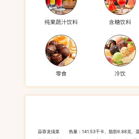
纯果蔬汁饮料
含糖饮料
零食
冷饮
蒜蓉龙须菜
热量：141.53千卡、脂肪6.88克、