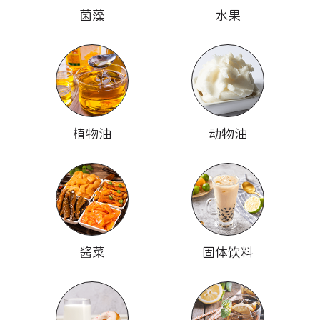
菌藻
水果
植物油
动物油
酱菜
固体饮料