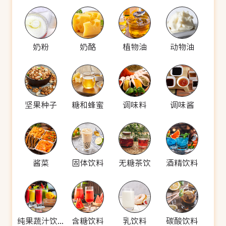
奶粉
奶酪
植物油
动物油
坚果种子
糖和蜂蜜
调味料
调味酱
酱菜
固体饮料
无糖茶饮
酒精饮料
纯果蔬汁饮料
含糖饮料
乳饮料
碳酸饮料