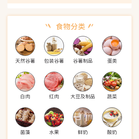
天然谷薯
包装谷薯
谷薯制品
蛋类
白肉
红肉
大豆及制品
蔬菜
菌藻
水果
鲜奶
酸奶