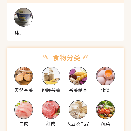
康师傅 匠汤海鲜面
天然谷薯
包装谷薯
谷薯制品
蛋类
白肉
红肉
大豆及制品
蔬菜