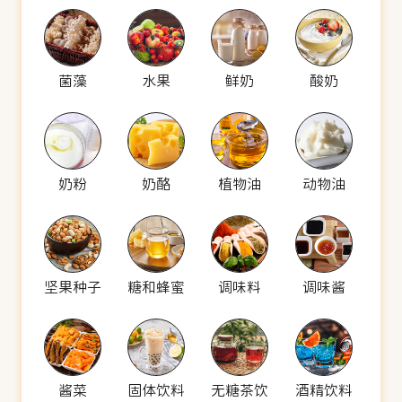
菌藻
水果
鲜奶
酸奶
奶粉
奶酪
植物油
动物油
坚果种子
糖和蜂蜜
调味料
调味酱
酱菜
固体饮料
无糖茶饮
酒精饮料