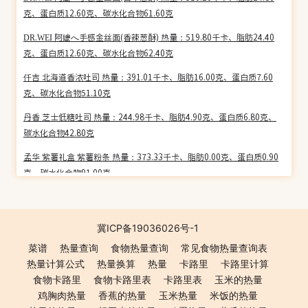
克、蛋白质12.60克、碳水化合物61.60克
DR.WEI 阿嬷へ手感金丝面(香辣葱酥) 热量：519.80千卡、脂肪24.40
克、蛋白质12.60克、碳水化合物62.40克
仟吉 北海道香浓吐司 热量：391.01千卡、脂肪16.00克、蛋白质7.60
克、碳水化合物51.10克
丹香 芝士低糖吐司 热量：244.98千卡、脂肪4.90克、蛋白质6.80克、
碳水化合物42.80克
孟华 紫薯礼盒 紫薯粉条 热量：373.33千卡、脂肪0.00克、蛋白质0.90
克、碳水化合物91.00克
丰福斋 鲜肉粽 热量：281.07千卡、脂肪6.60克、蛋白质7.20克、碳水
化合物45.30克
冀ICP备19036026号-1
Nona 杯子蛋糕粉(草莓味) 热量：354.00千卡、脂肪1.10克、蛋白质
菜谱
热量查询
食物热量查询
常见食物热量查询表
6.90克、碳水化合物79.30克
热量计算公式
热量换算
热量
卡路里
卡路里计算
Nona 蛋糕粉(朱古力味) 热量：378.00千卡、脂肪1.50克、蛋白质5.60
食物卡路里
食物卡路里表
卡路里表
玉米的热量
克、碳水化合物85.40克
鸡胸肉热量
香蕉的热量
玉米热量
米饭的热量