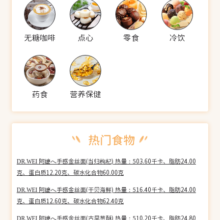
无糖咖啡
点心
零食
冷饮
药食
营养保健
DR.WEI 阿嬷へ手感金丝面(当归枸杞) 热量：503.60千卡、脂肪24.00
克、蛋白质12.20克、碳水化合物60.00克
DR.WEI 阿嬷へ手感金丝面(干贝海鲜) 热量：516.40千卡、脂肪24.00
克、蛋白质12.60克、碳水化合物62.40克
DR.WEI 阿嬷へ手感金丝面(古早葱酥) 热量：510.20千卡、脂肪24.80