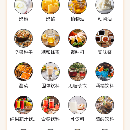
奶粉
奶酪
植物油
动物油
坚果种子
糖和蜂蜜
调味料
调味酱
酱菜
固体饮料
无糖茶饮
酒精饮料
纯果蔬汁饮料
含糖饮料
乳饮料
碳酸饮料