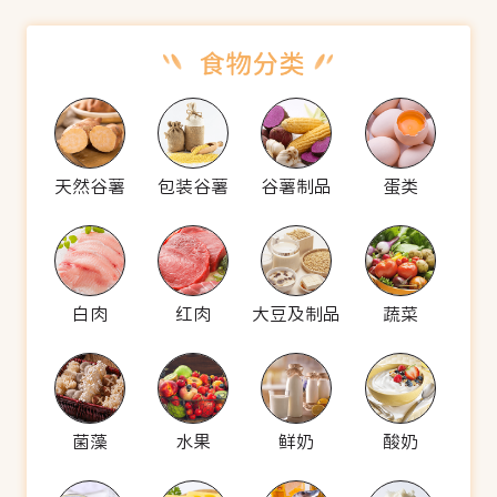
天然谷薯
包装谷薯
谷薯制品
蛋类
白肉
红肉
大豆及制品
蔬菜
菌藻
水果
鲜奶
酸奶